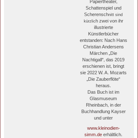
Papiertheater,
Schattenspiel und
Scherensch
nitt sind
h zwei von ihr
kürzlic
illustrierte
Künstlerbücher
entstanden: Nach Hans
Christian Andersens
Märchen „Die
Nachtigall“, das 2019
erschienen ist, bringt
sie 2022 W. A. Mozarts
„Die Zauberflöte“
heraus.
Das Buch ist im
Glasmuseum
Rheinbach, in der
Buchhandlung Kayser
und unter
www.kleinodien-
simm.de
erhältlich.