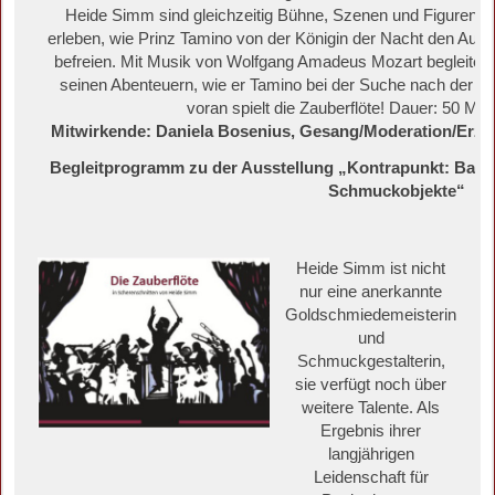
Heide Simm sind gleichzeitig Bühne, Szenen und Figuren,
erleben, wie Prinz Tamino von der Königin der Nacht den Auftr
befreien. Mit Musik von Wolfgang Amadeus Mozart begleiten
seinen Abenteuern, wie er Tamino bei der Suche nach der Pri
voran spielt die Zauberflöte! Dauer: 50 Minut
Mitwirkende: Daniela Bosenius, Gesang/Moderation/Erzähl
Begleitprogramm zu der Ausstellung „Kontrapunkt: Barba
Schmuckobjekte“
Heide Simm ist nicht
nur eine anerkannte
Goldschmiedemeisterin
und
Schmuckgestalterin,
sie verfügt noch über
weitere Talente. Als
Ergebnis ihrer
langjährigen
Leidenschaft für